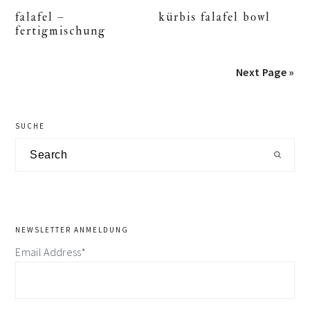
falafel –
kürbis falafel bowl
fertigmischung
Next Page »
primary
SUCHE
sidebar
Search
NEWSLETTER ANMELDUNG
Email Address*